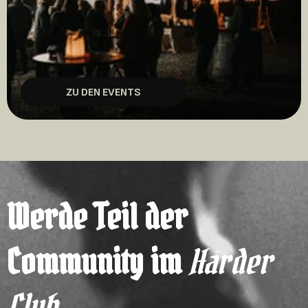
ZU DEN EVENTS
Werde Teil der
Community im
Harder
Club